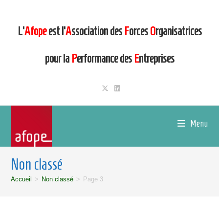
L’
Afope
est l’
A
ssociation des
F
orces
O
rganisatrices
pour la
P
erformance des
E
ntreprises
Menu
Non classé
Accueil
>
Non classé
>
Page 3