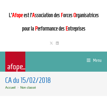
L’
Afope
est l’
A
ssociation des
F
orces
O
rganisatrices
pour la
P
erformance des
E
ntreprises
Menu
CA du 15/02/2018
Accueil
>
Non classé