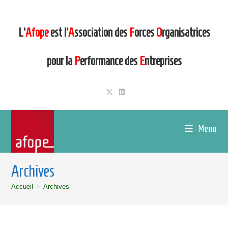
L’
Afope
est l’
A
ssociation des
F
orces
O
rganisatrices
pour la
P
erformance des
E
ntreprises
Menu
Archives
Accueil
>
Archives