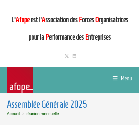
L’
Afope
est l’
A
ssociation des
F
orces
O
rganisatrices
pour la
P
erformance des
E
ntreprises
Menu
Assemblée Générale 2025
Accueil
>
réunion mensuelle