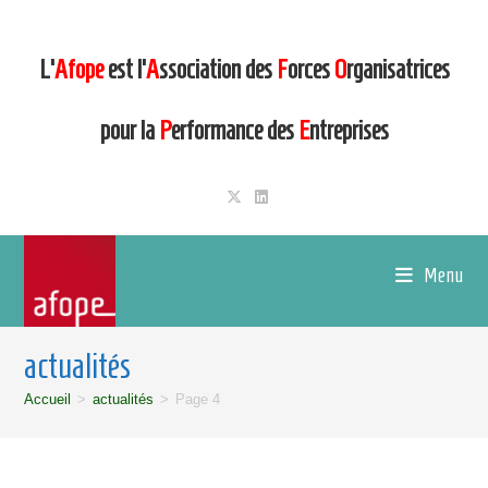
L’
Afope
est l’
A
ssociation des
F
orces
O
rganisatrices
pour la
P
erformance des
E
ntreprises
Menu
actualités
Accueil
>
actualités
>
Page 4