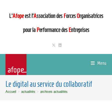
L’
Afope
est l’
A
ssociation des
F
orces
O
rganisatrices
pour la
P
erformance des
E
ntreprises
Menu
Le digital au service du collaboratif
Accueil
>
actualités
>
archives actualités