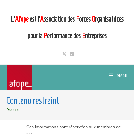
L’
Afope
est l’
A
ssociation des
F
orces
O
rganisatrices
pour la
P
erformance des
E
ntreprises
Menu
Contenu restreint
Accueil
Ces informations sont réservées aux membres de