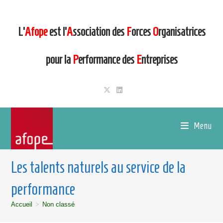
L’
Afope
est l’
A
ssociation des
F
orces
O
rganisatrices
pour la
P
erformance des
E
ntreprises
Menu
Les talents naturels au service de la
performance
Accueil
>
Non classé