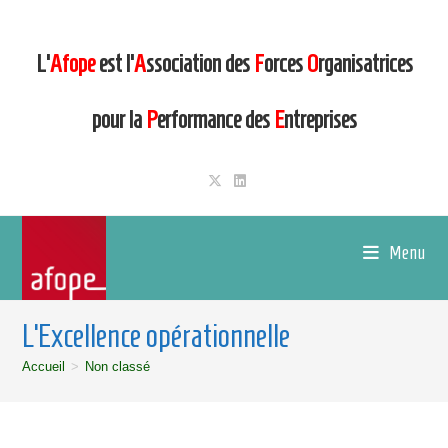
L’
Afope
est l’
A
ssociation des
F
orces
O
rganisatrices
pour la
P
erformance des
E
ntreprises
Menu
L’Excellence opérationnelle
Accueil
>
Non classé