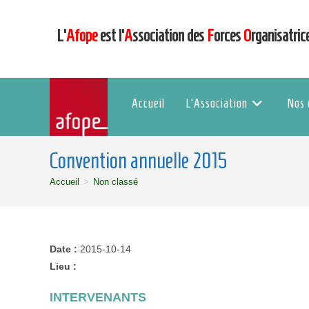
L’
Afope
est l’
A
ssociation des
F
orces
O
rganisatric
Accueil
L’Association
Nos 
Convention annuelle 2015
Accueil
>
Non classé
Date :
2015-10-14
Lieu :
INTERVENANTS