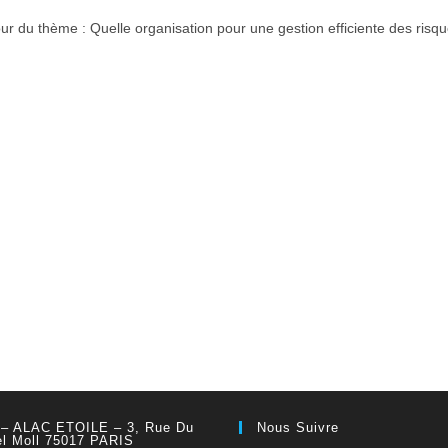
r du thème : Quelle organisation pour une gestion efficiente des risq
 – ALAC ETOILE – 3, Rue Du
Nous Suivre
el Moll 75017 PARIS