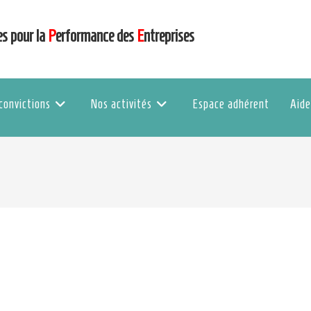
es pour la
P
erformance des
E
ntreprises
convictions
Nos activités
Espace adhérent
Aide