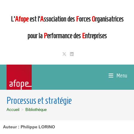
L’
Afope
est l’
A
ssociation des
F
orces
O
rganisatrices
pour la
P
erformance des
E
ntreprises
Menu
Processus et stratégie
Accueil
>
Bibliothèque
Auteur : Philippe LORINO