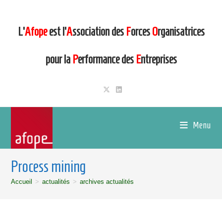
L’
Afope
est l’
A
ssociation des
F
orces
O
rganisatrices
pour la
P
erformance des
E
ntreprises
Menu
Process mining
Accueil
>
actualités
>
archives actualités