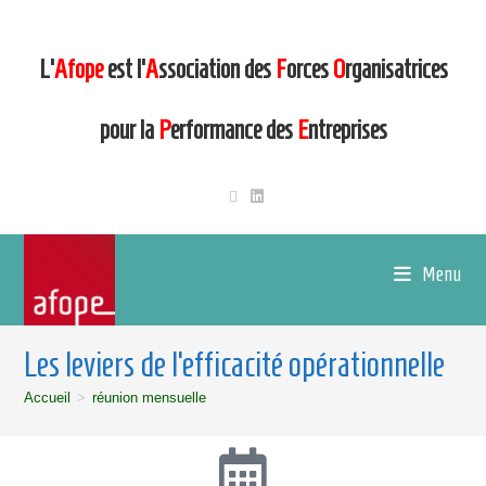
L’
Afope
est l’
A
ssociation des
F
orces
O
rganisatrices
pour la
P
erformance des
E
ntreprises
Menu
Les leviers de l’efficacité opérationnelle
Accueil
>
réunion mensuelle