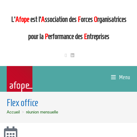
L’
Afope
est l’
A
ssociation des
F
orces
O
rganisatrices
pour la
P
erformance des
E
ntreprises
Menu
Flex office
Accueil
>
réunion mensuelle