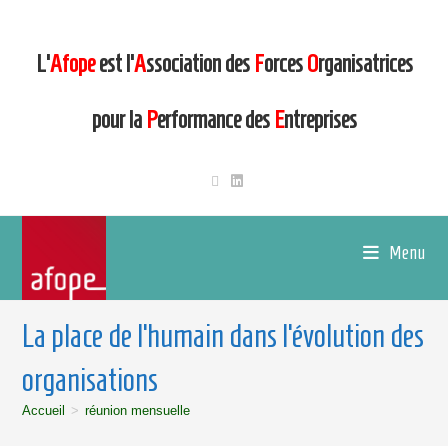
L’
Afope
est l’
A
ssociation des
F
orces
O
rganisatrices
pour la
P
erformance des
E
ntreprises
Menu
La place de l’humain dans l’évolution des
organisations
Accueil
>
réunion mensuelle