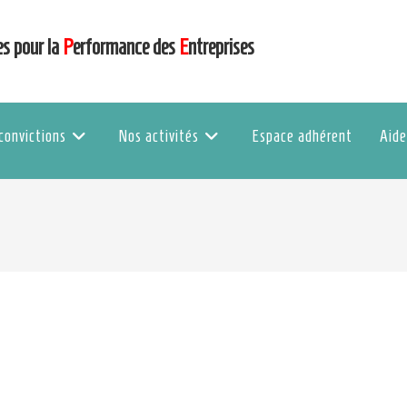
es pour la
P
erformance des
E
ntreprises
convictions
Nos activités
Espace adhérent
Aide