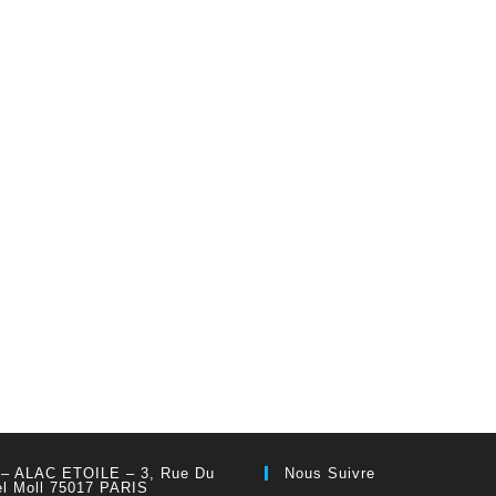
 – ALAC ETOILE – 3, Rue Du
Nous Suivre
el Moll 75017 PARIS