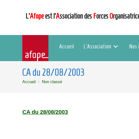
L’
Afope
est l’
A
ssociation des
F
orces
O
rganisatric
Accueil
L’Association
Nos 
CA du 28/08/2003
Accueil
>
Non classé
CA du 28/08/2003