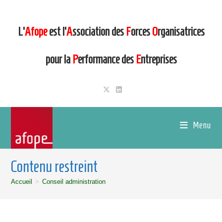
L’
Afope
est l’
A
ssociation des
F
orces
O
rganisatrices
pour la
P
erformance des
E
ntreprises
Menu
Contenu restreint
Accueil
>
Conseil administration