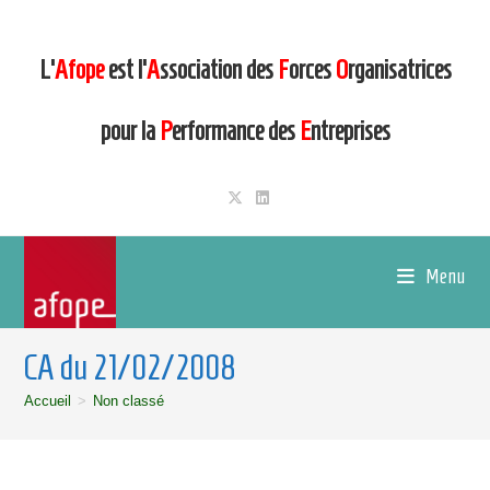
L’
Afope
est l’
A
ssociation des
F
orces
O
rganisatrices
pour la
P
erformance des
E
ntreprises
Menu
CA du 21/02/2008
Accueil
>
Non classé