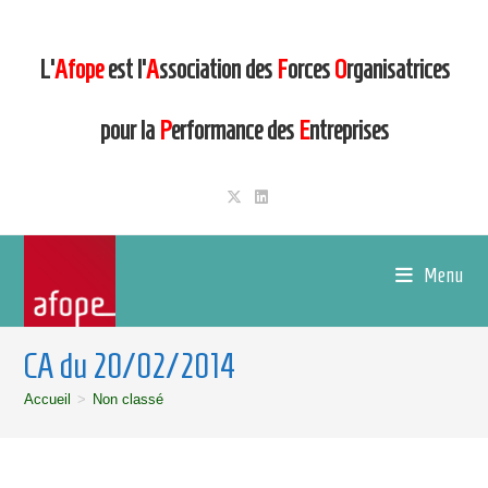
L’
Afope
est l’
A
ssociation des
F
orces
O
rganisatrices
pour la
P
erformance des
E
ntreprises
Menu
CA du 20/02/2014
Accueil
>
Non classé