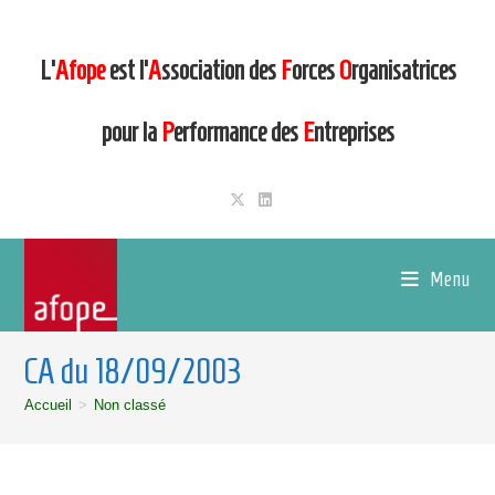
L’
Afope
est l’
A
ssociation des
F
orces
O
rganisatrices
pour la
P
erformance des
E
ntreprises
Menu
CA du 18/09/2003
Accueil
>
Non classé