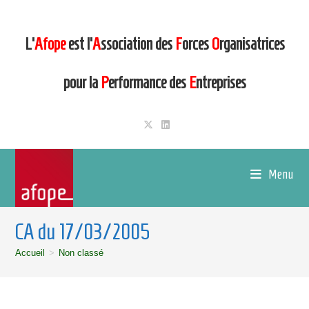
L’
Afope
est l’
A
ssociation des
F
orces
O
rganisatrices
pour la
P
erformance des
E
ntreprises
Menu
CA du 17/03/2005
Accueil
>
Non classé