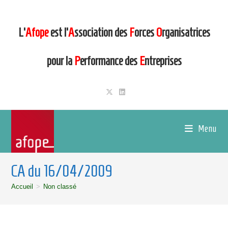
L’
Afope
est l’
A
ssociation des
F
orces
O
rganisatrices
pour la
P
erformance des
E
ntreprises
Menu
CA du 16/04/2009
Accueil
>
Non classé