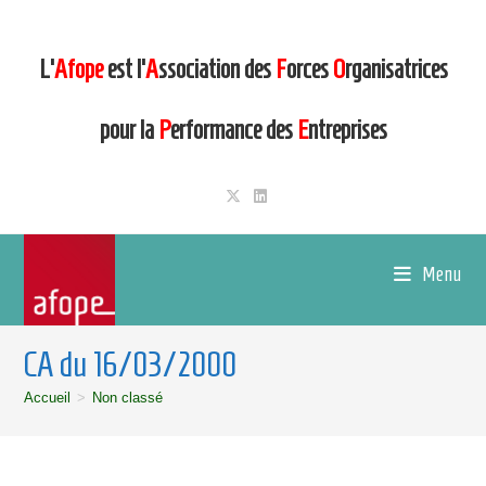
L’
Afope
est l’
A
ssociation des
F
orces
O
rganisatrices
pour la
P
erformance des
E
ntreprises
Menu
CA du 16/03/2000
Accueil
>
Non classé