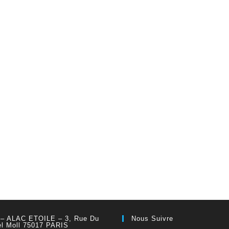
 – ALAC ETOILE – 3, Rue Du
Nous Suivre
el Moll 75017 PARIS