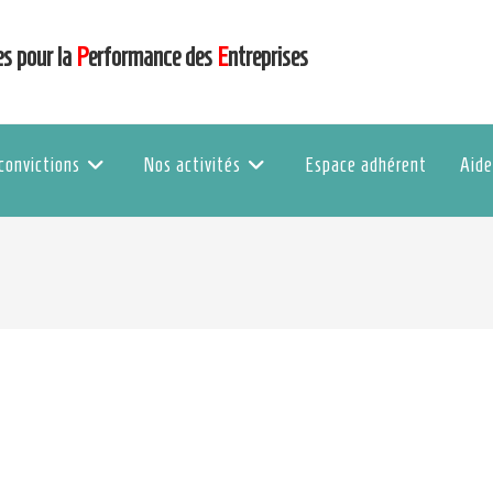
es pour la
P
erformance des
E
ntreprises
convictions
Nos activités
Espace adhérent
Aide