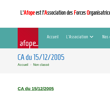
L’
Afope
est l’
A
ssociation des
F
orces
O
rganisatric
Accueil
L’Association
Nos 
CA du 15/12/2005
Accueil
>
Non classé
CA du 15/12/2005