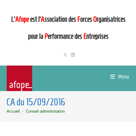
L’
Afope
est l’
A
ssociation des
F
orces
O
rganisatrices
pour la
P
erformance des
E
ntreprises
Menu
CA du 15/09/2016
Accueil
>
Conseil administration