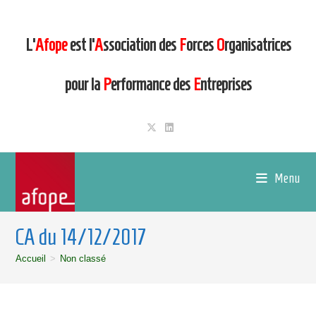
L’
Afope
est l’
A
ssociation des
F
orces
O
rganisatrices
pour la
P
erformance des
E
ntreprises
Menu
CA du 14/12/2017
Accueil
>
Non classé