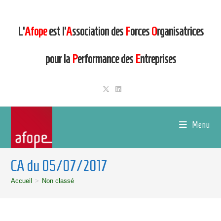
L’
Afope
est l’
A
ssociation des
F
orces
O
rganisatrices
pour la
P
erformance des
E
ntreprises
Menu
CA du 05/07/2017
Accueil
>
Non classé