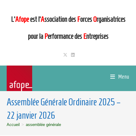
L’
Afope
est l’
A
ssociation des
F
orces
O
rganisatrices
pour la
P
erformance des
E
ntreprises
Menu
Assemblée Générale Ordinaire 2025 –
22 janvier 2026
Accueil
>
assemblée générale