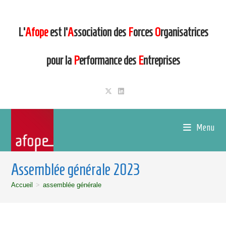
L’
Afope
est l’
A
ssociation des
F
orces
O
rganisatrices
pour la
P
erformance des
E
ntreprises
Menu
Assemblée générale 2023
Accueil
>
assemblée générale