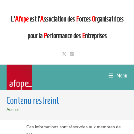
L’
Afope
est l’
A
ssociation des
F
orces
O
rganisatrices
pour la
P
erformance des
E
ntreprises
Menu
Contenu restreint
Accueil
Ces informations sont réservées aux membres de